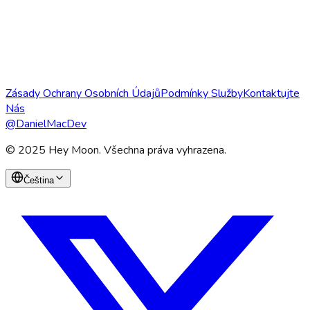
Email
Discord & Telegram
Zásady Ochrany Osobních Údajů
Podmínky Služby
Kontaktujte
Nás
@DanielMacDev
© 2025 Hey Moon. Všechna práva vyhrazena.
Čeština